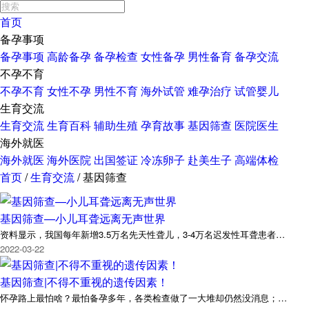
首页
备孕事项
备孕事项
高龄备孕
备孕检查
女性备孕
男性备育
备孕交流
不孕不育
不孕不育
女性不孕
男性不育
海外试管
难孕治疗
试管婴儿
生育交流
生育交流
生育百科
辅助生殖
孕育故事
基因筛查
医院医生
海外就医
海外就医
海外医院
出国签证
冷冻卵子
赴美生子
高端体检
首页
/
生育交流
/
基因筛查
基因筛查—小儿耳聋远离无声世界
资料显示，我国每年新增3.5万名先天性聋儿，3-4万名迟发性耳聋患者…
2022-03-22
基因筛查|不得不重视的遗传因素！
怀孕路上最怕啥？最怕备孕多年，各类检查做了一大堆却仍然没消息；…