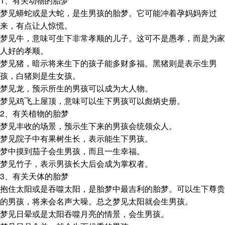
1、有关动物的胎梦
梦见蟒蛇或是大蛇，是生男孩的胎梦。它可能冲着孕妈妈奔过
来，有点让人惊慌。
梦见牛，意味可生下非常孝顺的儿子。这可不是愚孝，而是为家
人好的孝顺。
梦见猪，暗示将来生下的孩子能多财多福。黑猪则是表示生男
孩，白猪则是生女孩。
梦见龙，预示所生的男孩可以成为大人物。
梦见鸡飞上屋顶，意味可以生下男孩可以彪炳史册。
2、有关植物的胎梦
梦见丰收的场景，预示生下来的男孩会统领众人。
梦见院子中有果树生长，表示能生下男孩。
梦中摸到茄子会生男孩，而且一生幸福。
梦见竹子，表示男孩长大后会成为掌权者。
3、有关天体的胎梦
抱住太阳或是吞噬太阳，是胎梦中最吉利的胎梦。可以生下尊贵
的男孩，将来会名声大噪。总之梦见太阳就会生男孩。
梦见日晕或是太阳吞噬月亮的情景，会生男孩。