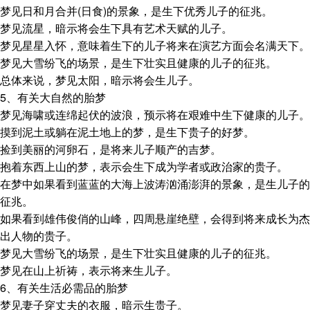
梦见日和月合并(日食)的景象，是生下优秀儿子的征兆。
梦见流星，暗示将会生下具有艺术天赋的儿子。
梦见星星入怀，意味着生下的儿子将来在演艺方面会名满天下。
梦见大雪纷飞的场景，是生下壮实且健康的儿子的征兆。
总体来说，梦见太阳，暗示将会生儿子。
5、有关大自然的胎梦
梦见海啸或连绵起伏的波浪，预示将在艰难中生下健康的儿子。
摸到泥土或躺在泥土地上的梦，是生下贵子的好梦。
捡到美丽的河卵石，是将来儿子顺产的吉梦。
抱着东西上山的梦，表示会生下成为学者或政治家的贵子。
在梦中如果看到蓝蓝的大海上波涛汹涌澎湃的景象，是生儿子的
征兆。
如果看到雄伟俊俏的山峰，四周悬崖绝壁，会得到将来成长为杰
出人物的贵子。
梦见大雪纷飞的场景，是生下壮实且健康的儿子的征兆。
梦见在山上祈祷，表示将来生儿子。
6、有关生活必需品的胎梦
梦见妻子穿丈夫的衣服，暗示生贵子。