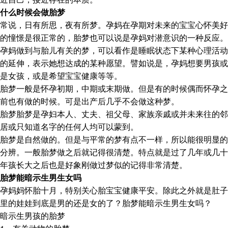
什么时候会做胎梦
常说，日有所思，夜有所梦。孕妈在孕期对未来的宝宝心怀美好
的憧憬是很正常的，胎梦也可以说是孕妈对潜意识的一种反应。
孕妈做到与胎儿有关的梦，可以看作是睡眠状态下某种心理活动
的延伸，表示她想达成的某种愿望。譬如说是，孕妈想要男孩或
是女孩，或是希望宝宝健康等等。
胎梦一般是怀孕初期，中期或末期做。但是有的时候偶而怀孕之
前也有做的时候。可是出产后几乎不会做这种梦。
胎梦胎梦是孕妇本人、丈夫、祖父母、家族亲戚或并未来往的邻
居或只知道名字的任何人均可以蒙到。
胎梦是自然做的。但是与平常的梦有点不一样，所以能很明显的
分辨。一般胎梦做之后就记得很清楚。特点就是过了几年或几十
年孩长大之后也是好象刚做过梦似的记得非常清楚。
胎梦能暗示生男生女吗
孕妈妈怀胎十月，特别关心胎宝宝健康平安。除此之外就是肚子
里的娃娃到底是男的还是女的了？胎梦能暗示生男生女吗？
暗示生男孩的胎梦