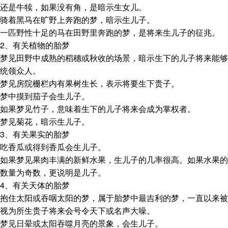
还是牛犊，如果没有角，是暗示生女儿。
骑着黑马在旷野上奔跑的梦，暗示生儿子。
一匹野性十足的马在田野里奔跑的梦，是将来生儿子的征兆。
2、有关植物的胎梦
梦见田野中成熟的稻穗或秋收的场景，暗示生下的儿子将来能够
统领众人。
梦见房院栅栏内有果树生长，表示将要生下贵子。
梦中摸到茄子会生儿子。
如果梦见竹子，意味着生下的儿子将来会成为掌权者。
梦见菊花，暗示生儿子。
3、有关果实的胎梦
吃香瓜或得到香瓜会生儿子。
如果梦见果肉丰满的新鲜水果，生儿子的几率很高。如果水果的
数量为奇数，更说明是儿子。
4、有关天体的胎梦
抱住太阳或吞咽太阳的梦，属于胎梦中最吉利的梦，一直以来被
视为所生贵子将来会号令天下或名声大噪。
梦见日晕或太阳吞噬月亮的景象，会生儿子。