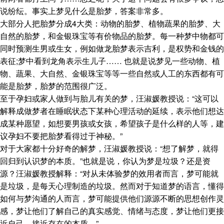
说纷纭。事实上梦见什么是胎梦，答案非常多。
大部分人把胎梦分成4大类：动物的胎梦、植物蔬果的胎梦、大
自然的胎梦，和金银珠宝等有价物品的胎梦。每一种梦中物都可
同时预测生男或生女，例如做龙胎梦表示吉利，是权势和金钱的
表征;梦中看到龙角表示生儿子…… 也就是说梦见一些动物、植
物、蔬果、大自然、金银珠宝等等一些自然或人工的东西都有可
能是胎梦，胎梦的范围很广泛。
至于孕妇或家人做到与胎儿有关的梦，汪淑媛教授说：“这可以
解释成做梦者在睡眠状态下某种心理活动的延续，表示他们想达
成某种愿望，如想要男孩或女孩，希望孩子是什么样的人等，建
议孕妇不要把胎梦看得过于神秘。”
对于大家都十分好奇的解梦，汪淑媛教授说：“想了解梦，就得
回归到认识梦的本质。”也就是说，你认为梦是垃圾？还是资
源？汪淑媛教授解释：“对从未体验梦的效用者而言，梦可能就
是垃圾，是每天心理制造的垃圾。然而对于知道梦的语言，懂得
如何与梦沟通的人而言，梦可能提供他们源源不断的思想创作灵
感，梦让他们了解自己的真实感觉、情绪与态度，梦让他们更接
近自己，接近存在的本质。”