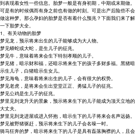
到表现着女性一些信息。胎梦一般是有身初期，中期或末期做。
可是有的时候偶而有身之前也有做的时刻。可是出产后险些不会
做这种梦。那么孕妇的胎梦是否有着什么预兆？下面我们来了解
一下胎梦大全。
1、有关动物的胎梦
梦见龙，预示将来出生的儿子能够成为大人物。
梦见蟒蛇或大蛇，是生儿子的征兆。
梦见牛，意味着将来会生下特别孝顺的儿子。
梦见猪，暗示财和福，还暗示将来生下的孩子多财多福。黑猪暗
示生儿子，白猪暗示生女儿。
梦见海龟，意味着将来出生的儿子，会有很大的权势。
梦见老虎，是将来会生出堂堂正正、勇猛儿子的征兆。
梦见公鸡是生儿子的征兆。
梦里见到龙升天的景象，预示将来生下的儿子能成为顶天立地的
大丈夫。
梦里见到龙进屋或进入怀抱，暗示生下的儿子将来会名声远扬。
梦见被野猪驱赶，预示将来生下的儿子会名噪一时。
骑马狂奔的梦，暗示将来生下的儿子是具有磊落胸襟的人，且会