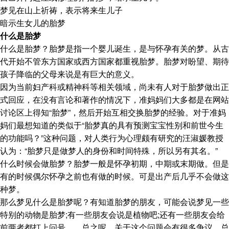
梦见在山上祈祷，表示将来生儿子
暗示生女儿的胎梦
什么是胎梦
什么是胎梦？胎梦是指一个婴儿诞生，是与怀孕有关的梦。从古
代开始不管东方国家或西方国家都重视胎梦。胎梦对盼望、期待
孩子降临的父母来说是有巨大的意义。
因为当前妇产科或精神科等相关领域，尚未有人对于胎梦做出正
式回应，在没有言论和著作的情况下，准妈妈们大多都是在网站
讨论区上得知“胎梦”，然后开始互相交换胎梦的经验。对于准妈
妈们最想知道的类似于“胎梦真的具有预测宝宝性别和前世今生
的功能吗？”这种问题，对人类行为心理颇有研究的汪淑媛教授
认为：“胎梦只是做梦人的身份和时间特殊，所以另有其名。”
什么时候会做胎梦？胎梦一般是怀孕初期，中期或末期做。但是
有的时候偶尔怀孕之前也有做的时候。可是出产后几乎不会做这
种梦。
那么梦见什么是胎梦呢？有知道胎梦的朋友，可能会说梦见一些
特别的动物是胎梦;有一些朋友会说是植物吧;还有一些朋友会给
前两者都打上问号……总之呢，关于这个问题会有很多争议，总