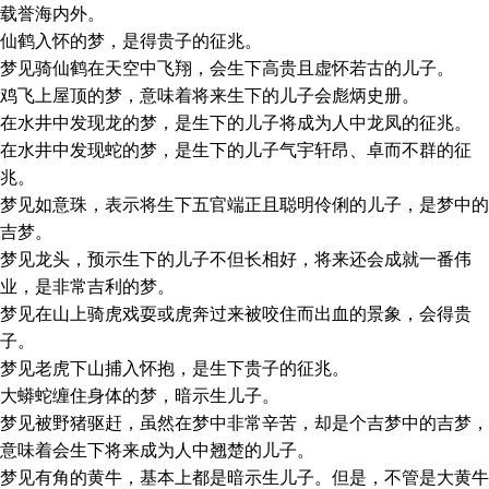
载誉海内外。
仙鹤入怀的梦，是得贵子的征兆。
梦见骑仙鹤在天空中飞翔，会生下高贵且虚怀若古的儿子。
鸡飞上屋顶的梦，意味着将来生下的儿子会彪炳史册。
在水井中发现龙的梦，是生下的儿子将成为人中龙凤的征兆。
在水井中发现蛇的梦，是生下的儿子气宇轩昂、卓而不群的征
兆。
梦见如意珠，表示将生下五官端正且聪明伶俐的儿子，是梦中的
吉梦。
梦见龙头，预示生下的儿子不但长相好，将来还会成就一番伟
业，是非常吉利的梦。
梦见在山上骑虎戏耍或虎奔过来被咬住而出血的景象，会得贵
子。
梦见老虎下山捕入怀抱，是生下贵子的征兆。
大蟒蛇缠住身体的梦，暗示生儿子。
梦见被野猪驱赶，虽然在梦中非常辛苦，却是个吉梦中的吉梦，
意味着会生下将来成为人中翘楚的儿子。
梦见有角的黄牛，基本上都是暗示生儿子。但是，不管是大黄牛