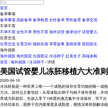
首页
备孕事项
备孕事项
高龄备孕
备孕检查
女性备孕
男性备育
备孕交流
不孕不育
不孕不育
女性不孕
男性不育
海外试管
难孕治疗
试管婴儿
生育交流
生育交流
生育百科
辅助生殖
孕育故事
基因筛查
医院医生
海外就医
海外就医
海外医院
出国签证
冷冻卵子
赴美生子
高端体检
首页
/
海外就医
/
冷冻卵子
/
详情
美国试管婴儿冻胚移植六大准则
2020-04-16
冷冻胚胎是一种世界上唯一一个成熟的保存生育功能的唯一成熟
方法。其特点主要包括：从母体取出卵子与精子体外受精，并培
养成为胚胎后，先放入零下196度的液态氮中冷冻保存，等下次
月经结束后，观察子宫内膜厚度及成熟度，视情况将胚胎解冻植