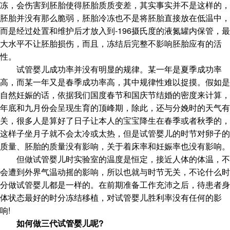
冻，会伤害到胚胎使得胚胎质质变差，其实事实并不是这样的，
胚胎并没有那么脆弱，胚胎冷冻也不是将胚胎直接放在低温中，
而是经过处置和维护后才放入到-196摄氏度的液氮罐内保管，最
大水平不让胚胎损伤，而且，冻结后完整不影响胚胎应有的活
性。
试管婴儿成功率并没有明显的规律。某一年是夏季成功率
高，而某一年又是春季成功率高，其中规律性难以捉摸。假如是
自然妊娠的话，依据我们国度春节和国庆节结婚的密度来计算，
年底和九月份会呈现生育的顶峰期，除此，还与分娩时的天气有
关，很多人是算好了日子让本人的宝宝降生在春季或者秋季的，
这样子坐月子就不会太冷或太热，但是试管婴儿的时节对卵子的
质量、胚胎的质量没有影响，关于着床率和妊娠率也没有影响。
但做试管婴儿时实验室的温度是恒定，接近人体的体温，不
会遭到外界气温动摇的影响，所以也就与时节无关，不论什么时
分做试管婴儿都是一样的。在前期准备工作充沛之后，待患者身
体状态最好的时分冻结移植，对试管婴儿胜利率没有任何的影
响!
如何做三代试管婴儿呢?