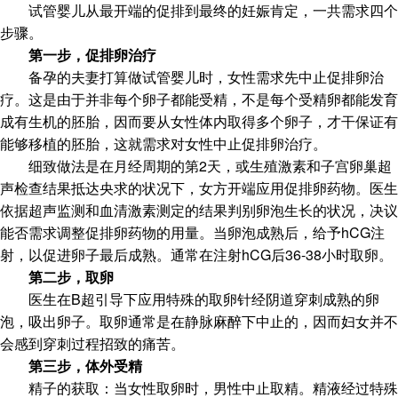
试管婴儿从最开端的促排到最终的妊娠肯定，一共需求四个
步骤。
第一步，促排卵治疗
备孕的夫妻打算做试管婴儿时，女性需求先中止促排卵治
疗。这是由于并非每个卵子都能受精，不是每个受精卵都能发育
成有生机的胚胎，因而要从女性体内取得多个卵子，才干保证有
能够移植的胚胎，这就需求对女性中止促排卵治疗。
细致做法是在月经周期的第2天，或生殖激素和子宫卵巢超
声检查结果抵达央求的状况下，女方开端应用促排卵药物。医生
依据超声监测和血清激素测定的结果判别卵泡生长的状况，决议
能否需求调整促排卵药物的用量。当卵泡成熟后，给予hCG注
射，以促进卵子最后成熟。通常在注射hCG后36-38小时取卵。
第二步，取卵
医生在B超引导下应用特殊的取卵针经阴道穿刺成熟的卵
泡，吸出卵子。取卵通常是在静脉麻醉下中止的，因而妇女并不
会感到穿刺过程招致的痛苦。
第三步，体外受精
精子的获取：当女性取卵时，男性中止取精。精液经过特殊