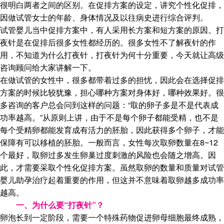
很明白两者之间的区别。在促排方案的设定，讲究个性化促排，
因做试管女士的年龄、身体情况及以往病史进行综合评判。
试管婴儿当中促排方案中，有人采用长方案和短方案的原因。打
夜针是在促排后很多女性都经历的。很多女性不了解夜针的作
用，不知道为什么打夜针，打夜针为何十分重要，今天就让高级
咨询顾问给大家讲解一下。
在做试管的女性中，很多都带着过多的担忧，因此会在选择促排
方案的时候比较犹豫，担心哪种方案对身体好，哪种效果好。很
多咨询的客户总会问到这样的问题：“取的卵子多是不是代表成
功率越高。”从原则上讲，由于不是每个卵子都能受精，也不是
每个受精卵都能发育成有活力的胚胎，因此获得多个卵子，才能
保障有可以移植的胚胎。一般而言，女性每次取卵数量在8~12
个最好，取卵过多发生卵巢过度刺激的风险也会随之增高。因
此，才需要采取个性化促排方案。虽然取卵的数量和质量对试管
婴儿助孕治疗起着重要的作用，但这并不意味着取卵越多成功率
越高。
一、为什么要“打夜针”？
卵泡长到一定阶段，需要一个特殊药物促进卵母细胞最终成熟，