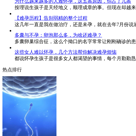
为什么越来越多的人难怀孕，这五条原因，你占了几条
按理说生孩子是天经地义，顺理成章的事。但现在却越来
【难孕历程】告别弱精的整个过程
这几年一直是我在做治疗，还是未孕，就在去年7月份说
多囊与不孕：卵泡那么多，为啥还难孕？
多囊卵巢综合征，这么个拗口的名字常常让刚刚确诊的患
这些女人难以怀孕，几个方法帮你解决难孕烦恼
都说怀孕生孩子是很多女人都渴望的事情，每个月勤勤恳
热点排行