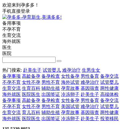
欢迎来到孕多多！
手机直接登录
备用事项
不孕不育
生育交流
海外就医
医生
医院
热门搜索:
赴美生子
试管婴儿
难孕治疗
生男生女
备孕事项
高龄备孕
备孕检查
女性备孕
男性备育
备孕交流
不孕不育
女性不孕
男性不育
海外试管
难孕治疗
试管婴儿
生育交流
生育百科
辅助生殖
孕育故事
基因筛查
两性健康
海外就医
医院医生
出国签证
冷冻卵子
赴美生子
高端体检
备孕事项
高龄备孕
备孕检查
女性备孕
男性备育
备孕交流
不孕不育
女性不孕
男性不育
美国试管
难孕治疗
试管婴儿
生育交流
育儿百科
辅助生殖
孕育故事
基因筛查
两性健康
海外就医
医院医生
出国签证
冷冻卵子
赴美生子
投资移民
135 5239 8953