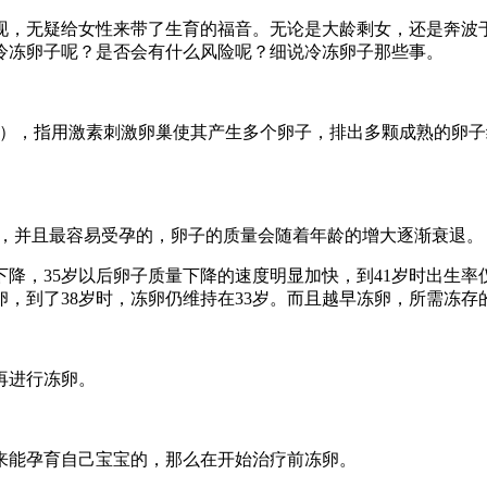
出现，无疑给女性来带了生育的福音。无论是大龄剩女，还是奔波
冷冻卵子呢？是否会有什么风险呢？细说冷冻卵子那些事。
servation），指用激素刺激卵巢使其产生多个卵子，排出多颗
成熟，并且最容易受孕的，卵子的质量会随着年龄的增大逐渐衰退。
降，35岁以后卵子质量下降的速度明显加快，到41岁时出生率仅
卵，到了38岁时，冻卵仍维持在33岁。而且越早冻卵，所需冻
再进行冻卵。
来能孕育自己宝宝的，那么在开始治疗前冻卵。