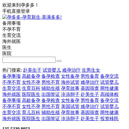
欢迎来到孕多多！
手机直接登录
备用事项
不孕不育
生育交流
海外就医
医生
医院
热门搜索:
赴美生子
试管婴儿
难孕治疗
生男生女
备孕事项
高龄备孕
备孕检查
女性备孕
男性备育
备孕交流
不孕不育
女性不孕
男性不育
海外试管
难孕治疗
试管婴儿
生育交流
生育百科
辅助生殖
孕育故事
基因筛查
两性健康
海外就医
医院医生
出国签证
冷冻卵子
赴美生子
高端体检
备孕事项
高龄备孕
备孕检查
女性备孕
男性备育
备孕交流
不孕不育
女性不孕
男性不育
美国试管
难孕治疗
试管婴儿
生育交流
育儿百科
辅助生殖
孕育故事
基因筛查
两性健康
海外就医
医院医生
出国签证
冷冻卵子
赴美生子
投资移民
135 5239 8953